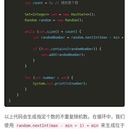
int
 count 
=
5
;
// 随机数个数
Set
<
Integer
>
set
=
new
HashSet
<>();
Random
 random 
=
new
Random
();
while
(
set
.
size
()
<
 count
)
{
int
 randomNumber 
=
 random
.
nextInt
(
max 
-
 min 
+
1
if
(!
set
.
contains
(
randomNumber
))
{
set
.
add
(
randomNumber
);
}
}
for
(
int
 number 
:
set
)
{
System
.
out
.
println
(
number
);
}
}
}
以上代码会生成指定个数的不重复随机数。在循环中，我们
使用
来生成位于
random.nextInt(max - min + 1) + min