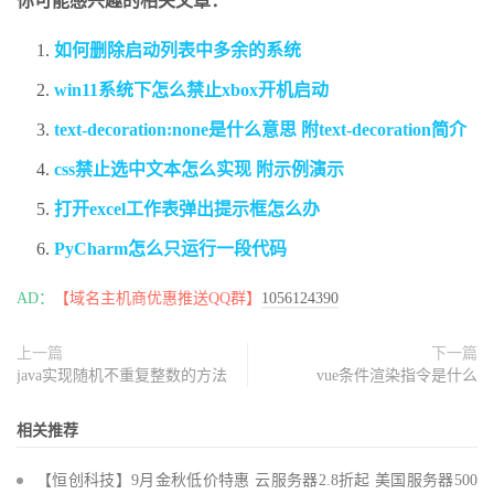
你可能感兴趣的相关文章：
如何删除启动列表中多余的系统
win11系统下怎么禁止xbox开机启动
text-decoration:none是什么意思 附text-decoration简介
css禁止选中文本怎么实现 附示例演示
打开excel工作表弹出提示框怎么办
PyCharm怎么只运行一段代码
AD：
【域名主机商优惠推送QQ群】
1056124390
上一篇
下一篇
java实现随机不重复整数的方法
vue条件渲染指令是什么
相关推荐
【恒创科技】9月金秋低价特惠 云服务器2.8折起 美国服务器500