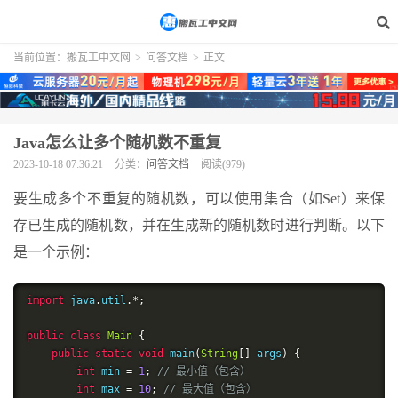
当前位置：
搬瓦工中文网
>
问答文档
>
正文
Java怎么让多个随机数不重复
2023-10-18 07:36:21
分类：
问答文档
阅读(979)
要生成多个不重复的随机数，可以使用集合（如Set）来保
存已生成的随机数，并在生成新的随机数时进行判断。以下
是一个示例：
import
 java
.
util
.*;
public
class
Main
{
public
static
void
 main
(
String
[]
 args
)
{
int
 min 
=
1
;
// 最小值（包含）
int
 max 
=
10
;
// 最大值（包含）