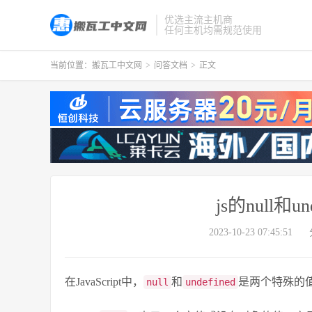
优选主流主机商
任何主机均需规范使用
当前位置：
搬瓦工中文网
>
问答文档
>
正文
js的null和
2023-10-23 07:45:51
在JavaScript中，
和
是两个特殊的
null
undefined