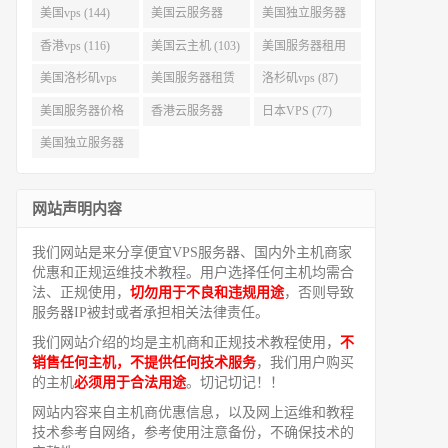
美国vps (144)
美国云服务器
美国独立服务器
(143)
(118)
香港vps (116)
美国云主机 (103)
美国服务器租用
(99)
美国洛杉矶vps
美国服务器租赁
洛杉矶vps (87)
(94)
(91)
美国服务器价格
香港云服务器
日本VPS (77)
(82)
(77)
美国独立服务器
租用 (68)
网站声明内容
我们网站是来分享便宜VPS服务器、国内外主机商家
优惠和正规运维技术教程。用户选择任何主机均需合
法、正规使用，
切勿用于不良和违规用途
，否则导致
服务器IP被封或者承担相关法律责任。
我们网站介绍的均是主机商和正规技术教程使用，
不
销售任何主机，不提供任何技术服务
，我们用户购买
的主机
必须用于合法用途
。切记切记！！
网站内容来自主机商优惠信息，以及网上运维和教程
技术参考自网络，参考使用注意备份，不确保技术的