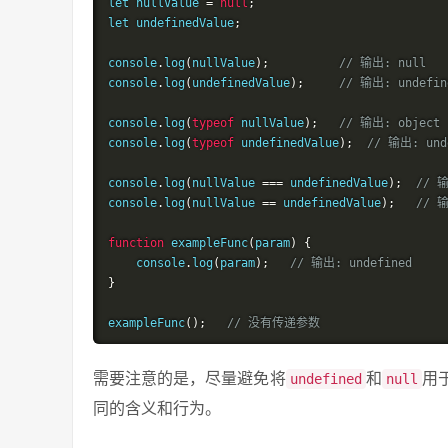
let nullValue 
=
null
;
let undefinedValue
;
console
.
log
(
nullValue
);
// 输出: null
console
.
log
(
undefinedValue
);
// 输出: undefin
console
.
log
(
typeof
 nullValue
);
// 输出: object
console
.
log
(
typeof
 undefinedValue
);
// 输出: und
console
.
log
(
nullValue 
===
 undefinedValue
);
// 输
console
.
log
(
nullValue 
==
 undefinedValue
);
// 输
function
 exampleFunc
(
param
)
{
    console
.
log
(
param
);
// 输出: undefined
}
exampleFunc
();
// 没有传递参数
需要注意的是，尽量避免将
和
用
undefined
null
同的含义和行为。