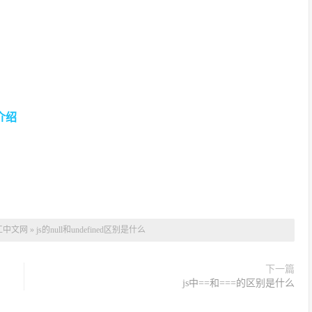
介绍
工中文网
»
js的null和undefined区别是什么
下一篇
js中==和===的区别是什么