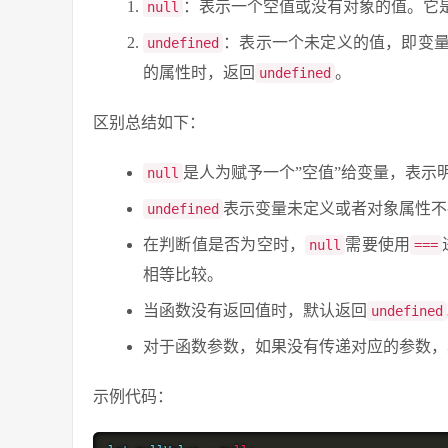
：表示一个空值或没有对象的值。它
null
：表示一个未定义的值，即变
undefined
的属性时，返回
。
undefined
区别总结如下：
是人为赋予一个”空值”给变量，表示
null
表示变量未定义或者对象属性不
undefined
在判断值是否为空时，
需要使用
null
===
相等比较。
当函数没有返回值时，默认返回
undefined
对于函数参数，如果没有传递对应的参数，
示例代码：