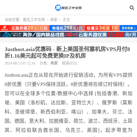
当前位置：
搬瓦工中文网
>
商家
>
正文
Justhost.asia优惠码 - 新上美国圣何塞机房VPS月付8
折1.16美元起可免费更换IP及机房
2024-08-13 07:12:41
分类：
商家
阅读(955)
Justhost.asia正在从现在开始进行促销活动，为所有VPS提供
8折优惠（只要VPS保持活跃，8折优惠将在续订时保持）。
您可以在全球多个位置/数据中心中选择 [包括香港、新加
坡、美国（洛杉矶、达拉斯、亚特兰大）、俄罗斯（莫斯
科、圣彼得堡、新西伯利亚、喀山）、加拿大、芬兰、法
国、德国、意大利、拉脱维亚、荷兰、波兰、西班牙、土耳
其、阿拉伯联合酋长国、乌克兰、英国]，起步带宽为