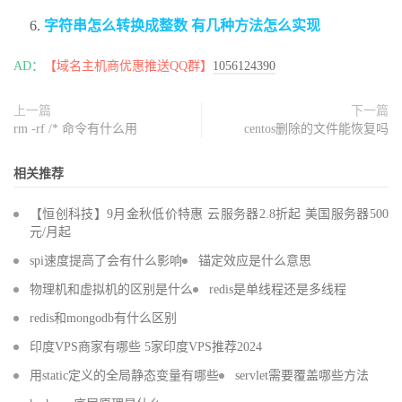
字符串怎么转换成整数 有几种方法怎么实现
AD：
【域名主机商优惠推送QQ群】
1056124390
上一篇
下一篇
rm -rf /* 命令有什么用
centos删除的文件能恢复吗
相关推荐
【恒创科技】9月金秋低价特惠 云服务器2.8折起 美国服务器500
元/月起
spi速度提高了会有什么影响
锚定效应是什么意思
物理机和虚拟机的区别是什么
redis是单线程还是多线程
redis和mongodb有什么区别
印度VPS商家有哪些 5家印度VPS推荐2024
用static定义的全局静态变量有哪些
servlet需要覆盖哪些方法