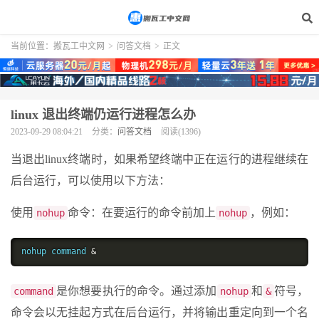
当前位置：
搬瓦工中文网
>
问答文档
>
正文
linux 退出终端仍运行进程怎么办
2023-09-29 08:04:21
分类：
问答文档
阅读(1396)
当退出linux终端时，如果希望终端中正在运行的进程继续在
后台运行，可以使用以下方法：
使用
命令：在要运行的命令前加上
，例如：
nohup
nohup
nohup command 
&
是你想要执行的命令。通过添加
和
符号，
command
nohup
&
命令会以无挂起方式在后台运行，并将输出重定向到一个名