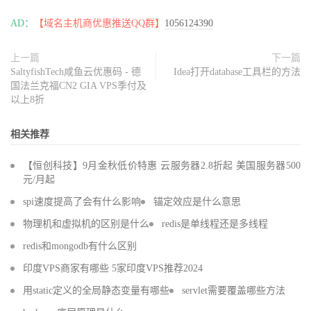
AD：
【域名主机商优惠推送QQ群】
1056124390
上一篇
下一篇
SaltyfishTech咸鱼云优惠码 - 德
Idea打开database工具栏的方法
国法兰克福CN2 GIA VPS季付及
以上8折
相关推荐
【恒创科技】9月金秋低价特惠 云服务器2.8折起 美国服务器500
元/月起
spi速度提高了会有什么影响
锚定效应是什么意思
物理机和虚拟机的区别是什么
redis是单线程还是多线程
redis和mongodb有什么区别
印度VPS商家有哪些 5家印度VPS推荐2024
用static定义的全局静态变量有哪些
servlet需要覆盖哪些方法