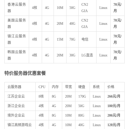
香港云服务
CN2
70
元/
4核
4G
10M
50G
Linux
器
GIA
月
美国云服务
CN2
70
元/
4核
4G
20M
40G
Linux
器
GIA
月
镇江云服务
70
元/
4核
4G
15M
70G
电信
Linux
器
月
韩国云服务
70
元/
4核
4G
20M
30G
LG直连
Linux
器
月
特价服务器优惠套餐
云服务器
CPU
内存
带宽
硬盘
系统
价格
江苏企业云
8核
8G
20M
170G
Linux
266
元/月
浙江企业云
4核
4G
20M
50G
Linux
180
元/月
境外企业云
4核
8G
10M
80G
Linux
206
元/月
镇江高频游戏云
4核
4G
10M
40G
Linux
128
元/月