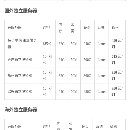
国外独立服务器
内
带
云服务器
CPU
硬盘
系统
价格
存
宽
特价电信独立服务
450
元/
8核*2
32G
50M
240G
Linux
器
月
10核
715
元/
枣庄独立服务器
64G
50M
500G
Linux
*2
月
10核
850
元/
扬州独立服务器
32G
50M
360G
Linux
*2
月
10核
950
元/
绍兴独立服务器
64G
50M
480G
Linux
*2
月
海外独立服务器
内
带
云服务器
CPU
硬盘
系统
价格