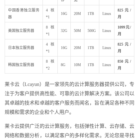
存
宽
中国香港独立服务
4核
825
元/
16G
20M
1TB
Linux
器
*1
月
8核
1099
元/
美国独立服务器
32G
50M
500G
Linux
*1
月
4核
825
元/
日本独立服务器
16G
20M
1TB
Linux
*1
月
8核
850
元/
韩国独立服务器
8G
10M
1TB
Linux
*2
月
莱卡云（Lcayun）是一家领先的云计算服务器提供公司，专
注于为客户提供高性能、可靠的云计算解决方案。该公司以
其卓越的技术和卓越的客户服务而闻名，旨在满足各种不同
规模和需求的企业和个人用户。
莱卡云提供广泛的云计算服务，包括弹性计算、云存储、云
网络和数据分析，以满足客户的多样化需求。无论您是寻找