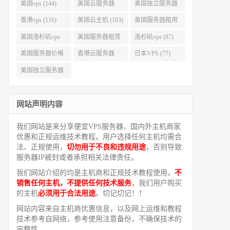
美国vps (144)
美国云服务器
美国独立服务器
(143)
(118)
香港vps (116)
美国云主机 (103)
美国服务器租用
(99)
美国洛杉矶vps
美国服务器租赁
洛杉矶vps (87)
(94)
(91)
美国服务器价格
香港云服务器
日本VPS (77)
(82)
(77)
美国独立服务器
租用 (68)
网站声明内容
我们网站是来分享便宜VPS服务器、国内外主机商家
优惠和正规运维技术教程。用户选择任何主机均需合
法、正规使用，
切勿用于不良和违规用途
，否则导致
服务器IP被封或者承担相关法律责任。
我们网站介绍的均是主机商和正规技术教程使用，
不
销售任何主机，不提供任何技术服务
，我们用户购买
的主机
必须用于合法用途
。切记切记！！
网站内容来自主机商优惠信息，以及网上运维和教程
技术参考自网络，参考使用注意备份，不确保技术的
完整性。