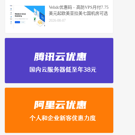
Velidc优惠码 - 高防VPS月付7.75
美元起欧美亚拉美七国机房可选
2026-08-07