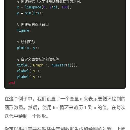
%
创建数据（这里使用随机数据作为示例）
    x 
=
 linspace
(
0
,
2
*
pi
,
100
);
    y 
=
 sin
(
i
*
x
);
%
创建新的图形窗口
    figure
;
%
绘制图形
    plot
(
x
,
 y
);
%
自定义图表标题和轴标签
    title
([
'Graph '
,
 num2str
(
i
)]);
    xlabel
(
'x'
);
    ylabel
(
'y'
);
end
在这个例子中，我们设置了一个变量 n 来表示要循环绘制的
图形数量。然后，使用 for 循环来遍历 1 到 n 的值，在每次
迭代中绘制一个图形。
你可以根据需要在循环中定制数据生成和绘图的过程。上面