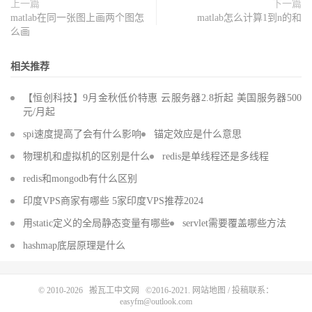
上一篇
下一篇
matlab在同一张图上画两个图怎
matlab怎么计算1到n的和
么画
相关推荐
【恒创科技】9月金秋低价特惠 云服务器2.8折起 美国服务器500
元/月起
spi速度提高了会有什么影响
锚定效应是什么意思
物理机和虚拟机的区别是什么
redis是单线程还是多线程
redis和mongodb有什么区别
印度VPS商家有哪些 5家印度VPS推荐2024
用static定义的全局静态变量有哪些
servlet需要覆盖哪些方法
hashmap底层原理是什么
© 2010-2026
搬瓦工中文网
©2016-2021.
网站地图
/ 投稿联系：
easyfm@outlook.com