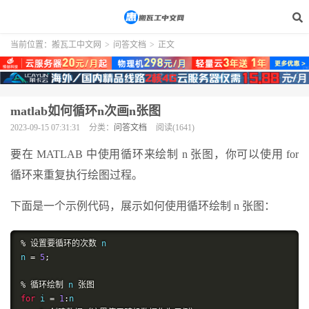
当前位置：
搬瓦工中文网
>
问答文档
>
正文
matlab如何循环n次画n张图
2023-09-15 07:31:31
分类：
问答文档
阅读(1641)
要在 MATLAB 中使用循环来绘制 n 张图，你可以使用 for
循环来重复执行绘图过程。
下面是一个示例代码，展示如何使用循环绘制 n 张图：
%
设置要循环的次数
 n

n 
=
5
;
%
循环绘制
 n 
张图
for
 i 
=
1
:
n
