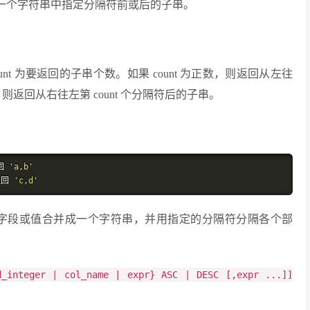
可返回一个字符串中指定分隔符前或后的子串。
ount 为要返回的子串个数。如果 count 为正数，则返回从左往
数，则返回从右往左第 count 个分隔符后的子串。
回
'a,b'
返回
'c,d'
将多个字段或值合并成一个字符串，并用指定的分隔符分隔各个部
d_integer | col_name | expr} ASC | DESC [,expr ...]]