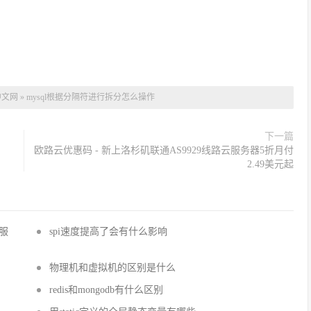
中文网
»
mysql根据分隔符进行拆分怎么操作
下一篇
欧路云优惠码 - 新上洛杉矶联通AS9929线路云服务器5折月付
2.49美元起
国服
spi速度提高了会有什么影响
物理机和虚拟机的区别是什么
redis和mongodb有什么区别