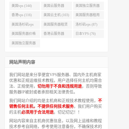
美国vps (144)
美国云服务器
美国独立服务器
(143)
(118)
香港vps (116)
美国云主机 (103)
美国服务器租用
(99)
美国洛杉矶vps
美国服务器租赁
洛杉矶vps (87)
(94)
(91)
美国服务器价格
香港云服务器
日本VPS (76)
(82)
(77)
美国独立服务器
租用 (68)
网站声明内容
我们网站是来分享便宜VPS服务器、国内外主机商家
优惠和正规运维技术教程。用户选择任何主机均需合
法、正规使用，
切勿用于不良和违规用途
，否则导致
服务器IP被封或者承担相关法律责任。
我们网站介绍的均是主机商和正规技术教程使用，
不
销售任何主机，不提供任何技术服务
，我们用户购买
的主机
必须用于合法用途
。切记切记！！
网站内容来自主机商优惠信息，以及网上运维和教程
技术参考自网络，参考使用注意备份，不确保技术的