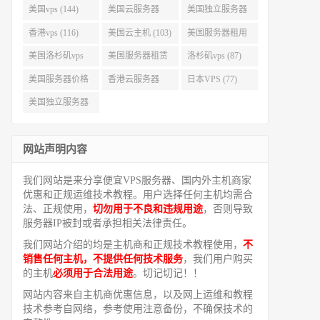
美国vps (144)
美国云服务器
美国独立服务器
(143)
(118)
香港vps (116)
美国云主机 (103)
美国服务器租用
(99)
美国洛杉矶vps
美国服务器租赁
洛杉矶vps (87)
(94)
(91)
美国服务器价格
香港云服务器
日本VPS (77)
(82)
(77)
美国独立服务器
租用 (68)
网站声明内容
我们网站是来分享便宜VPS服务器、国内外主机商家
优惠和正规运维技术教程。用户选择任何主机均需合
法、正规使用，
切勿用于不良和违规用途
，否则导致
服务器IP被封或者承担相关法律责任。
我们网站介绍的均是主机商和正规技术教程使用，
不
销售任何主机，不提供任何技术服务
，我们用户购买
的主机
必须用于合法用途
。切记切记！！
网站内容来自主机商优惠信息，以及网上运维和教程
技术参考自网络，参考使用注意备份，不确保技术的