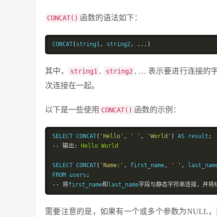
函数的语法如下：
CONCAT()
CONCAT
(
string1
,
 string2
,
...)
其中，
,
, … 表示要进行连接
string1
string2
次连接在一起。
以下是一些使用
函数的示例：
CONCAT()
SELECT CONCAT
(
'Hello'
,
' '
,
'World'
)
 AS result
;
--
输出:
Hello
World
SELECT CONCAT
(
'Name:'
,
 first_name
,
' '
,
 last_nam
FROM users
;
--
将
first_name
和
last_name
字段与静态字符串连接，并将
需要注意的是，如果有一个或多个参数为NULL，