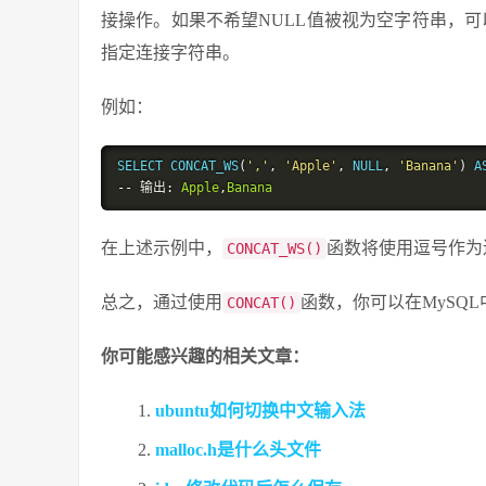
接操作。如果不希望NULL值被视为空字符串，可
指定连接字符串。
例如：
SELECT CONCAT_WS
(
','
,
'Apple'
,
 NULL
,
'Banana'
)
 A
--
输出:
Apple
,
Banana
在上述示例中，
函数将使用逗号作为
CONCAT_WS()
总之，通过使用
函数，你可以在MySQ
CONCAT()
你可能感兴趣的相关文章：
ubuntu如何切换中文输入法
malloc.h是什么头文件