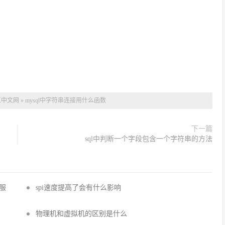
工中文网
»
mysql中字符串连接用什么函数
下一篇
sql中判断一个字段包含一个字符串的方法
国服
spi速度提高了会有什么影响
物理机和虚拟机的区别是什么