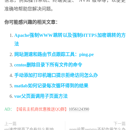
信息，例如操作系统、终端类型、”NVM”版本等，以便更
准确地帮助您解决问题。
你可能感兴趣的相关文章：
Apache强制WWW跳转以及强制HTTPS加密跳转的方
法
网站测速和路由节点跟踪工具：ping.pe
centos删除目录下所有文件的命令
手动添加打印机端口提示拒绝访问怎么办
matlab如何记录每次循环得到的结果
vue父页面调用子页面方法
AD：
【域名主机商优惠推送QQ群】
1056124390
上一篇
下一篇
spi速度提高了会有什么影响
npm设置registry不起作用怎么办