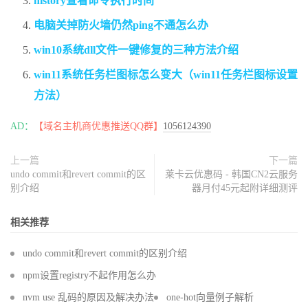
history查看命令执行时间
电脑关掉防火墙仍然ping不通怎么办
win10系统dll文件一键修复的三种方法介绍
win11系统任务栏图标怎么变大（win11任务栏图标设置
方法）
AD：
【域名主机商优惠推送QQ群】
1056124390
上一篇
下一篇
undo commit和revert commit的区
莱卡云优惠码 - 韩国CN2云服务
别介绍
器月付45元起附详细测评
相关推荐
undo commit和revert commit的区别介绍
npm设置registry不起作用怎么办
nvm use 乱码的原因及解决办法
one-hot向量例子解析