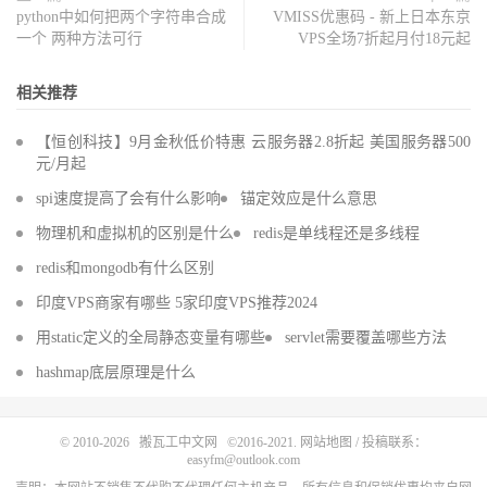
python中如何把两个字符串合成
VMISS优惠码 - 新上日本东京
一个 两种方法可行
VPS全场7折起月付18元起
相关推荐
【恒创科技】9月金秋低价特惠 云服务器2.8折起 美国服务器500
元/月起
spi速度提高了会有什么影响
锚定效应是什么意思
物理机和虚拟机的区别是什么
redis是单线程还是多线程
redis和mongodb有什么区别
印度VPS商家有哪些 5家印度VPS推荐2024
用static定义的全局静态变量有哪些
servlet需要覆盖哪些方法
hashmap底层原理是什么
© 2010-2026
搬瓦工中文网
©2016-2021.
网站地图
/ 投稿联系：
easyfm@outlook.com