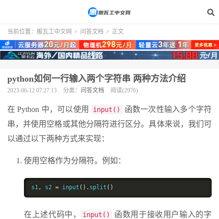
当前位置：
搬瓦工中文网
>
问答文档
>
正文
python如何一行输入两个字符串 两种方法介绍
2023-06-12 07:27:13
分类：
问答文档
阅读(2976)
在 Python 中，可以使用
函数一次性输入多个字符
input()
串，并使用空格或其他分隔符进行区分。具体来说，我们可
以通过以下两种方式来实现：
使用空格作为分隔符。例如：
s1
,
 s2 
=
 input
().
split
()
在上述代码中，
函数用于接收用户输入的字
input()