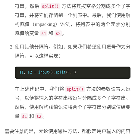
符串，然后
方法将其按空格分割成多个子字
split()
符串，并将它们存储到一个列表中。最后，我们使用解
构赋值（unpacking）语法，将列表中的两个元素分别
赋值给变量
和
。
s1
s2
使用其他分隔符。例如，如果我们希望使用逗号作为分
隔符，可以这样实现：
s1
,
 s2 
=
 input
().
split
(
','
)
在上述代码中，我们将
方法的参数设置为逗
split()
号，以便将输入的字符串按逗号分隔成多个子字符串。
然后，使用解构赋值语法将两个子字符串分别赋值给变
量
和
。
s1
s2
需要注意的是，无论使用哪种方法，都假定用户输入的内容