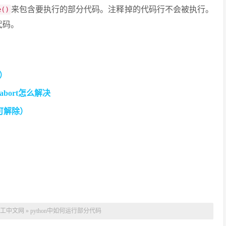
来包含要执行的部分代码。注释掉的代码行不会被执行。
e()
代码。
析）
 abort怎么解决
可解除）
工中文网
»
python中如何运行部分代码