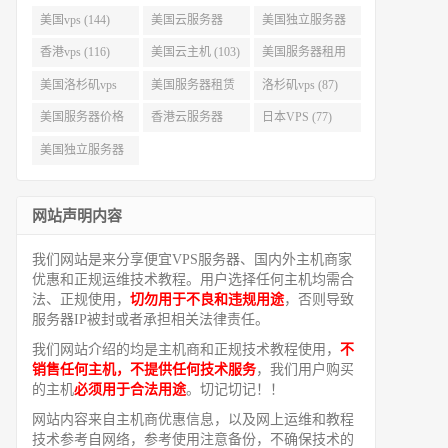
美国vps (144)
美国云服务器
美国独立服务器
(143)
(118)
香港vps (116)
美国云主机 (103)
美国服务器租用
(99)
美国洛杉矶vps
美国服务器租赁
洛杉矶vps (87)
(94)
(91)
美国服务器价格
香港云服务器
日本VPS (77)
(82)
(77)
美国独立服务器
租用 (68)
网站声明内容
我们网站是来分享便宜VPS服务器、国内外主机商家
优惠和正规运维技术教程。用户选择任何主机均需合
法、正规使用，
切勿用于不良和违规用途
，否则导致
服务器IP被封或者承担相关法律责任。
我们网站介绍的均是主机商和正规技术教程使用，
不
销售任何主机，不提供任何技术服务
，我们用户购买
的主机
必须用于合法用途
。切记切记！！
网站内容来自主机商优惠信息，以及网上运维和教程
技术参考自网络，参考使用注意备份，不确保技术的