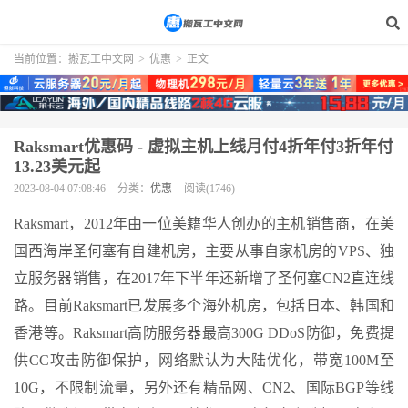
当前位置：
搬瓦工中文网
>
优惠
>
正文
Raksmart优惠码 - 虚拟主机上线月付4折年付3折年付
13.23美元起
2023-08-04 07:08:46
分类：
优惠
阅读(1746)
Raksmart，2012年由一位美籍华人创办的主机销售商，在美
国西海岸圣何塞有自建机房，主要从事自家机房的VPS、独
立服务器销售，在2017年下半年还新增了圣何塞CN2直连线
路。目前Raksmart已发展多个海外机房，包括日本、韩国和
香港等。Raksmart高防服务器最高300G DDoS防御，免费提
供CC攻击防御保护，网络默认为大陆优化，带宽100M至
10G，不限制流量，另外还有精品网、CN2、国际BGP等线