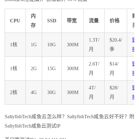
内
购
CPU
SSD
带宽
流量
价格
存
买
1.3T/
$20.4/
链
1核
1G
10G
300M
月
季
接
2.6T/
$14/
链
1核
2G
15G
300M
月
月
接
4T/
$28/
链
2核
4G
30G
300M
月
月
接
SaltyfishTech咸鱼云怎么样？SaltyfishTech咸鱼云好不好？附
SaltyfishTech咸鱼云测试IP