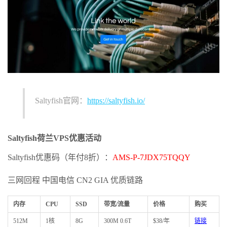
Saltyfish官网：
https://saltyfish.io/
Saltyfish
荷兰VPS优惠活动
Saltyfish优惠码（年付8折）：
AMS-P-7JDX75TQQY
三网回程 中国电信 CN2 GIA 优质链路
内存
CPU
SSD
带宽/流量
价格
购买
512M
1核
8G
300M 0.6T
$38/年
链接