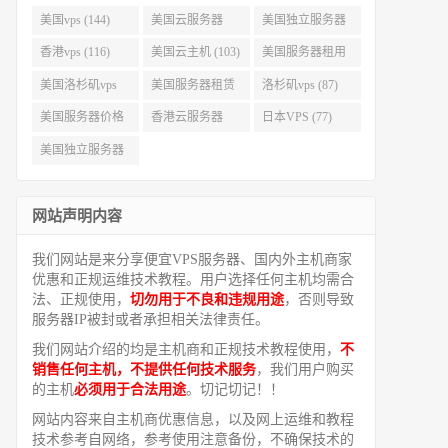
美国vps (144)
美国云服务器
美国独立服务器
(143)
(118)
香港vps (116)
美国云主机 (103)
美国服务器租用
(99)
美国洛杉矶vps
美国服务器租赁
洛杉矶vps (87)
(94)
(91)
美国服务器价格
香港云服务器
日本VPS (77)
(82)
(77)
美国独立服务器
租用 (68)
网站声明内容
我们网站是来分享便宜VPS服务器、国内外主机商家
优惠和正规运维技术教程。用户选择任何主机均需合
法、正规使用，
切勿用于不良和违规用途
，否则导致
服务器IP被封或者承担相关法律责任。
我们网站介绍的均是主机商和正规技术教程使用，
不
销售任何主机，不提供任何技术服务
，我们用户购买
的主机
必须用于合法用途
。切记切记！！
网站内容来自主机商优惠信息，以及网上运维和教程
技术参考自网络，参考使用注意备份，不确保技术的