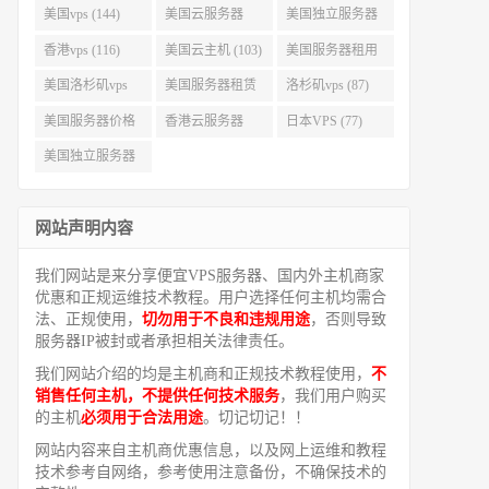
美国vps (144)
美国云服务器
美国独立服务器
(143)
(118)
香港vps (116)
美国云主机 (103)
美国服务器租用
(99)
美国洛杉矶vps
美国服务器租赁
洛杉矶vps (87)
(94)
(91)
美国服务器价格
香港云服务器
日本VPS (77)
(82)
(77)
美国独立服务器
租用 (68)
网站声明内容
我们网站是来分享便宜VPS服务器、国内外主机商家
优惠和正规运维技术教程。用户选择任何主机均需合
法、正规使用，
切勿用于不良和违规用途
，否则导致
服务器IP被封或者承担相关法律责任。
我们网站介绍的均是主机商和正规技术教程使用，
不
销售任何主机，不提供任何技术服务
，我们用户购买
的主机
必须用于合法用途
。切记切记！！
网站内容来自主机商优惠信息，以及网上运维和教程
技术参考自网络，参考使用注意备份，不确保技术的