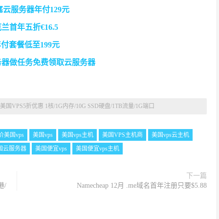
何塞云服务器年付129元
兰首年五折€16.5
 年付套餐低至199元
务器做任务免费领取云服务器
ost - 美国VPS5折优惠 1核/1G内存/10G SSD硬盘/1TB流量/1G端口
价美国vps
美国vps
美国vps主机
美国VPS主机商
美国vps云主机
国云服务器
美国便宜vps
美国便宜vps主机
下一篇
港/
Namecheap 12月 .me域名首年注册只要$5.88