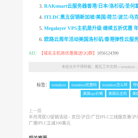
RAKsmart云服务器香港/日本/洛杉矶/圣
ITLDC黑五促销新加坡/美国/荷兰/波兰/乌克
Megalayer VPS主机是升级 继续五折优惠
欧路云周年活动美国洛杉矶/香港弹性云服
AD：
【域名主机商优惠推送QQ群】
1056124390
未经允许不得转载：
搬瓦工中文网
»
trentah
标签：
trentahost
trentahost优惠码
trentahost怎么样
特
美国vps价格
美国云主机
美
上一篇
半月湾双12促销活动 - 京日/沪日/广日IPLC三线版京港/沪
广港IPLC立减100美元
相关推荐