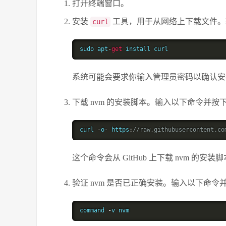
打开终端窗口。
安装
工具，用于从网络上下载文件。
curl
sudo apt
-
get
 install curl
系统可能会要求你输入管理员密码以确认安
下载 nvm 的安装脚本。输入以下命令并按
curl 
-
o
-
 https
:
//raw.githubusercontent.co
这个命令会从 GitHub 上下载 nvm 的
验证 nvm 是否已正确安装。输入以下命令
command 
-
v nvm