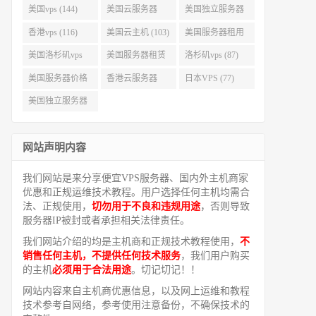
美国vps (144)
美国云服务器
美国独立服务器
(143)
(118)
香港vps (116)
美国云主机 (103)
美国服务器租用
(99)
美国洛杉矶vps
美国服务器租赁
洛杉矶vps (87)
(94)
(91)
美国服务器价格
香港云服务器
日本VPS (77)
(82)
(77)
美国独立服务器
租用 (68)
网站声明内容
我们网站是来分享便宜VPS服务器、国内外主机商家
优惠和正规运维技术教程。用户选择任何主机均需合
法、正规使用，
切勿用于不良和违规用途
，否则导致
服务器IP被封或者承担相关法律责任。
我们网站介绍的均是主机商和正规技术教程使用，
不
销售任何主机，不提供任何技术服务
，我们用户购买
的主机
必须用于合法用途
。切记切记！！
网站内容来自主机商优惠信息，以及网上运维和教程
技术参考自网络，参考使用注意备份，不确保技术的