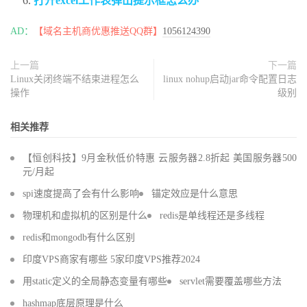
打开excel工作表弹出提示框怎么办
AD：
【域名主机商优惠推送QQ群】
1056124390
上一篇
下一篇
Linux关闭终端不结束进程怎么
linux nohup启动jar命令配置日志
操作
级别
相关推荐
【恒创科技】9月金秋低价特惠 云服务器2.8折起 美国服务器500
元/月起
spi速度提高了会有什么影响
锚定效应是什么意思
物理机和虚拟机的区别是什么
redis是单线程还是多线程
redis和mongodb有什么区别
印度VPS商家有哪些 5家印度VPS推荐2024
用static定义的全局静态变量有哪些
servlet需要覆盖哪些方法
hashmap底层原理是什么