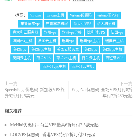
标签：
Virtono
virtono主机
Virtono优惠码
virtono怎么样
布鲁塞尔vps
布鲁塞尔机房
意大利VPS
意大利主机
意大利云服务器
欧州vps
欧洲vps价格
比利时VPS
法国vps
法国vps主机
法国云主机
瑞典vps
瑞典vps主机
瑞典云主机
美国vps
美国vps主机
美国云服务器
英国vps
英国vps主机
英国云主机
荷兰VPS
荷兰vps主机
荷兰云主机
西班牙VPS
西班牙vps主机
西班牙云主机
上一篇
下一篇
SpeedyPage优惠码-新加坡VPS终
EdgeNat优惠码-全场VPS月付8折
身9折月付5美元
年付7折280元起
相关推荐
MyHbd优惠码 - 荷兰VPS最高6折月付2.5欧元起
LOCVPS优惠码 -香港VPS特价7折月付21元起