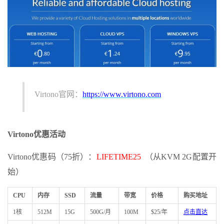
Virtono官网：
https://www.virtono.com
Virtono优惠活动
Virtono优惠码（75折）：
LIFETIME25
（从KVM 2G配置开
始）
CPU
内存
SSD
流量
带宽
价格
购买地址
1核
512M
15G
500G/月
100M
$25/年
点击直达