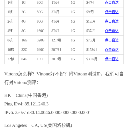
1核
1G
30G
1T/月
1G
$4/月
点击直达
1核
2G
50G
3T/月
1G
$9/月
点击直达
2核
4G
80G
4T/月
1G
$18/月
点击直达
4核
8G
160G
8T/月
1G
$37/月
点击直达
8核
16G
320G
12T/月
1G
$76/月
点击直达
16核
32G
640G
20T/月
1G
$153/月
点击直达
32核
64G
1.2T
30T/月
1G
$307/月
点击直达
Virtono怎么样？Virtono好不好？附Virtono测试IP，我们可自
行对Virtono测评：
HK – China(中国香港)
Ping IPv4: 85.121.240.3
IPv6: 2a0e:1d80:14:0046:0000:0000:0000:0001
Los Angeles – CA, US(美国洛杉矶)