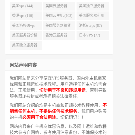
美国vps (144)
美国云服务器
美国独立服务器
(143)
(118)
香港vps (116)
美国云主机 (103)
美国服务器租用
(99)
美国洛杉矶vps
美国服务器租赁
洛杉矶vps (87)
(94)
(91)
美国服务器价格
香港云服务器
日本VPS (77)
(82)
(77)
美国独立服务器
租用 (68)
网站声明内容
我们网站是来分享便宜VPS服务器、国内外主机商家
优惠和正规运维技术教程。用户选择任何主机均需合
法、正规使用，
切勿用于不良和违规用途
，否则导致
服务器IP被封或者承担相关法律责任。
我们网站介绍的均是主机商和正规技术教程使用，
不
销售任何主机，不提供任何技术服务
，我们用户购买
的主机
必须用于合法用途
。切记切记！！
网站内容来自主机商优惠信息，以及网上运维和教程
技术参考自网络，参考使用注意备份，不确保技术的