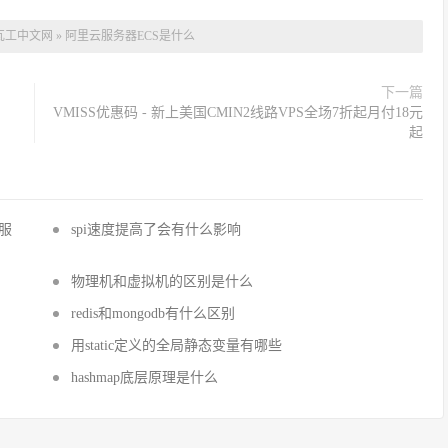
瓦工中文网
»
阿里云服务器ECS是什么
下一篇
VMISS优惠码 - 新上美国CMIN2线路VPS全场7折起月付18元
起
国服
spi速度提高了会有什么影响
物理机和虚拟机的区别是什么
redis和mongodb有什么区别
用static定义的全局静态变量有哪些
hashmap底层原理是什么