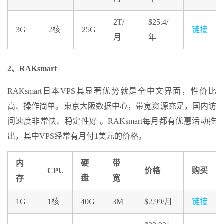
2T/
$25.4/
3G
2核
25G
链接
月
年
2、RAKsmart
RAKsmart日本VPS其显著优势就是全中文界面，性价比
高、操作简单。東京大阪数据中心，带宽资源充足，国内访
问速度非常快、稳定性好 。RAKsmart每月都有优惠活动推
出，其中VPS经常有月付1美元的价格。
内
硬
带
CPU
价格
购买
存
盘
宽
1G
1核
40G
3M
$2.99/月
链接