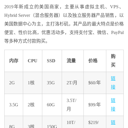
2019年新成立的美国商家，主要从事虚拟主机、VPS、
Hybrid Server（混合服务器）以及独立服务器产品销售，以
美国数据中心为主，主打洛杉矶，其产品的最大特点是价格
便宜、性价比高，优惠活动多，支持支付宝、微信、PayPal
等多种方式付款购买。
购
内存
CPU
SSD
流量
价格
买
链
2G
1核
35G
2T/月
$60/年
接
3.5T/
链
3.5G
2核
60G
$99/年
月
接
10T/
$219/
链
8G
3核
150G