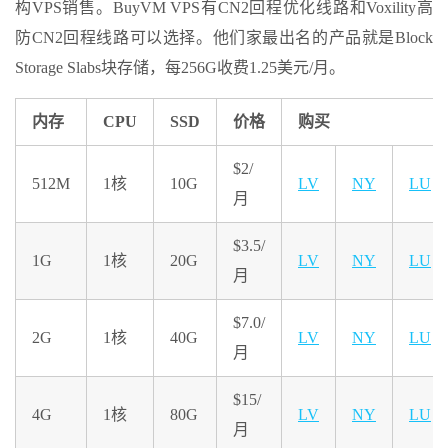
构VPS销售。BuyVM VPS有CN2回程优化线路和Voxility高
防CN2回程线路可以选择。他们家最出名的产品就是Block
Storage Slabs块存储，每256G收费1.25美元/月。
内存
CPU
SSD
价格
购买
$2/
512M
1核
10G
LV
NY
LU
月
$3.5/
1G
1核
20G
LV
NY
LU
月
$7.0/
2G
1核
40G
LV
NY
LU
月
$15/
4G
1核
80G
LV
NY
LU
月