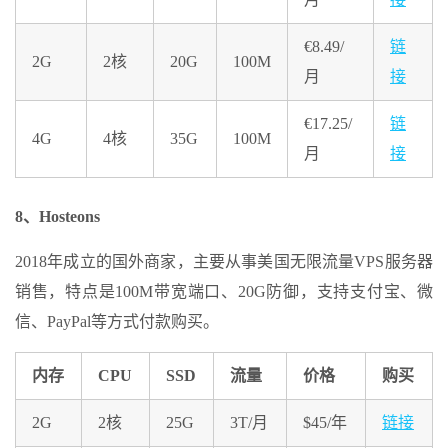
€8.49/
链
2G
2核
20G
100M
月
接
€17.25/
链
4G
4核
35G
100M
月
接
8、Hosteons
2018年成立的国外商家，主要从事美国无限流量VPS服务器
销售，特点是100M带宽端口、20G防御，支持支付宝、微
信、PayPal等方式付款购买。
内存
CPU
SSD
流量
价格
购买
2G
2核
25G
3T/月
$45/年
链接