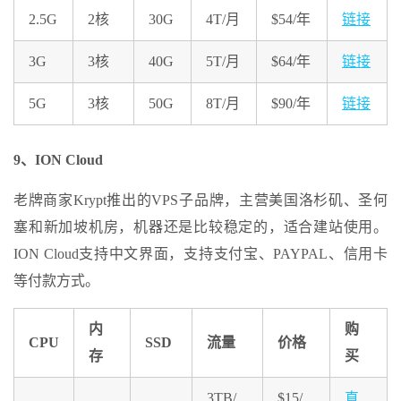
2.5G
2核
30G
4T/月
$54/年
链接
3G
3核
40G
5T/月
$64/年
链接
5G
3核
50G
8T/月
$90/年
链接
9、ION Cloud
老牌商家Krypt推出的VPS子品牌，主营美国洛杉矶、圣何
塞和新加坡机房，机器还是比较稳定的，适合建站使用。
ION Cloud支持中文界面，支持支付宝、PAYPAL、信用卡
等付款方式。
内
购
CPU
SSD
流量
价格
存
买
3TB/
$15/
直