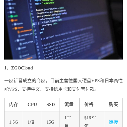
1、ZGOCloud
一家新晋成立的商家，目前主营德国大硬盘VPS和日本高性
能VPS，支持中文、支持信用卡和支付宝付款。
内存
CPU
SSD
流量
价格
购买
1T/
$16.9/
1.5G
1核
15G
链接
月
年