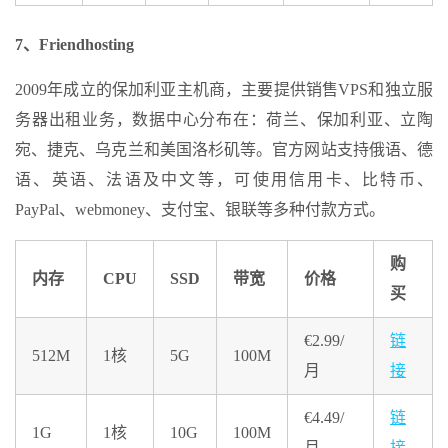
7、Friendhosting
2009年成立的保加利亚主机商，主要提供销售VPS和独立服
务器出租业务，数据中心分布在：荷兰、保加利亚、立陶
宛、捷克、乌克兰和美国洛杉矶等。官方网站支持俄语、德
语、英语、法语及中文等，可使用信用卡、比特币、
PayPal、webmoney、支付宝、银联等多种付款方式。
购
内存
CPU
SSD
带宽
价格
买
€2.99/
链
512M
1核
5G
100M
月
接
€4.49/
链
1G
1核
10G
100M
月
接