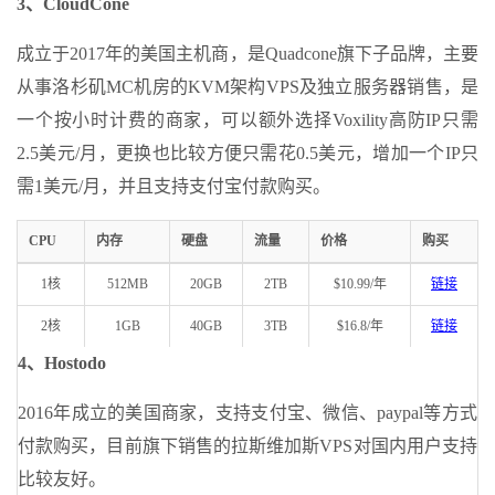
3、CloudCone
成立于2017年的美国主机商，是Quadcone旗下子品牌，主要
从事洛杉矶MC机房的KVM架构VPS及独立服务器销售，是
一个按小时计费的商家，可以额外选择Voxility高防IP只需
2.5美元/月，更换也比较方便只需花0.5美元，增加一个IP只
需1美元/月，并且支持支付宝付款购买。
CPU
内存
硬盘
流量
价格
购买
1核
512MB
20GB
2TB
$10.99/年
链接
2核
1GB
40GB
3TB
$16.8/年
链接
4、Hostodo
2016年成立的美国商家，支持支付宝、微信、paypal等方式
付款购买，目前旗下销售的拉斯维加斯VPS对国内用户支持
比较友好。