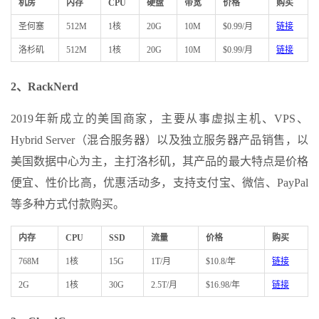
机房
内存
CPU
硬盘
带宽
价格
购买
圣何塞
512M
1核
20G
10M
$0.99/月
链接
洛杉矶
512M
1核
20G
10M
$0.99/月
链接
2、RackNerd
2019年新成立的美国商家，主要从事虚拟主机、VPS、
Hybrid Server（混合服务器）以及独立服务器产品销售，以
美国数据中心为主，主打洛杉矶，其产品的最大特点是价格
便宜、性价比高，优惠活动多，支持支付宝、微信、PayPal
等多种方式付款购买。
内存
CPU
SSD
流量
价格
购买
768M
1核
15G
1T/月
$10.8/年
链接
2G
1核
30G
2.5T/月
$16.98/年
链接