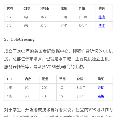
内存
CPU
NVMe
流量
价格
购买
1G
1核
16G
3T/月
$10/年
链接
2G
1核
32G
4T/月
$20/年
链接
5、ColoCrossing
成立于2003年的美国老牌数据中心，即我们常听说的CC机
房，总部位于布法罗，也就是水牛城，主要提供独立主机、
服务器托管等，是众多VPS服务器商的上游。
CPU
内存
硬盘
带宽
价格
购买
1核
1G
20G
1G
$10/年
链接
1核
2G
40G
1G
$15/年
链接
对于学生、开发者或技术爱好者来说，便宜的VPS可以作为