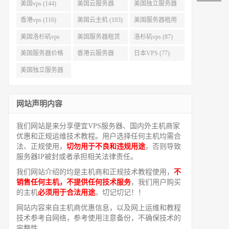
美国vps (144)
美国云服务器
美国独立服务器
(143)
(118)
香港vps (116)
美国云主机 (103)
美国服务器租用
(99)
美国洛杉矶vps
美国服务器租赁
洛杉矶vps (87)
(94)
(91)
美国服务器价格
香港云服务器
日本VPS (77)
(82)
(77)
美国独立服务器
租用 (68)
网站声明内容
我们网站是来分享便宜VPS服务器、国内外主机商家
优惠和正规运维技术教程。用户选择任何主机均需合
法、正规使用，
切勿用于不良和违规用途
，否则导致
服务器IP被封或者承担相关法律责任。
我们网站介绍的均是主机商和正规技术教程使用，
不
销售任何主机，不提供任何技术服务
，我们用户购买
的主机
必须用于合法用途
。切记切记！！
网站内容来自主机商优惠信息，以及网上运维和教程
技术参考自网络，参考使用注意备份，不确保技术的
完整性。