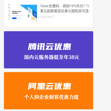
Velidc优惠码 - 高防VPS月付7.75
美元起欧美亚拉美七国机房可选
2026-08-07