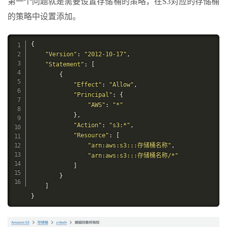
第一个问题就是需要设置存储桶的策略，在S3对应的存储桶
的策略中设置添加。
{
"Version"
:
"2012-10-17"
,
"Statement"
:
[
{
"Effect"
:
"Allow"
,
"Principal"
:
{
"AWS"
:
"*"
},
"Action"
:
"s3:*"
,
"Resource"
:
[
"arn:aws:s3:::存储桶名称"
,
"arn:aws:s3:::存储桶名称/*"
]
}
]
}