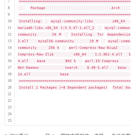
7
=======================================================
8
Package Arch Vers
9
=======================================================
10
Installing:
mysql-community-libs x86_64 5.
11
mariadb-libs.x86_64 1:5.5.47-1.el7_2
mysql-comm
12
community 59 M
Installing
for
dependencies:
13
2.el7 mysql56-community 19 M
mysql-com
14
community 256 k
perl-Compress-Raw-Bzi
15
Compress-Raw-Zlib x86_64 1:2.061-4.el7
16
4.el7 base 802 k
perl-IO-Compres
17
Net-Daemon noarch 0.48-5.el7 bas
18
14.el7 base
19
=======================================================
20
Install 2 Packages (+8 Dependent packages)
Total down
21
22
23
24
25