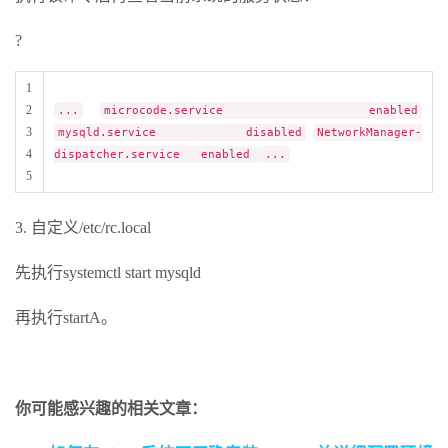
?
1
2
...
microcode.service enabled
3
mysqld.service disabled
NetworkManager-
4
dispatcher.service enabled
...
5
3. 自定义/etc/rc.local
先执行systemctl start mysqld
再执行startA。
你可能感兴趣的相关文章：