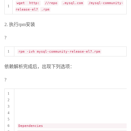
wget http:
//repo
.mysql.com
/mysql-community-
1
release-el7
.rpm
2. 执行rpm安装
?
1
rpm -ivh mysql-community-release-el7.rpm
依赖解析完成后，出现下列选项：
?
1
2
3
4
5
6
Dependencies Reso