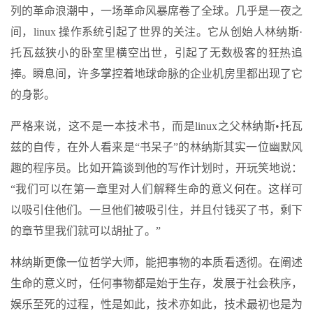
列的革命浪潮中，一场革命风暴席卷了全球。几乎是一夜之
间，linux 操作系统引起了世界的关注。它从创始人林纳斯·
托瓦兹狭小的卧室里横空出世，引起了无数极客的狂热追
捧。瞬息间，许多掌控着地球命脉的企业机房里都出现了它
的身影。
严格来说，这不是一本技术书，而是linux之父林纳斯•托瓦
兹的自传，在外人看来是“书呆子”的林纳斯其实一位幽默风
趣的程序员。比如开篇谈到他的写作计划时，开玩笑地说：
“我们可以在第一章里对人们解释生命的意义何在。这样可
以吸引住他们。一旦他们被吸引住，并且付钱买了书，剩下
的章节里我们就可以胡扯了。”
林纳斯更像一位哲学大师，能把事物的本质看透彻。在阐述
生命的意义时，任何事物都是始于生存，发展于社会秩序，
娱乐至死的过程，性是如此，技术亦如此，技术最初也是为