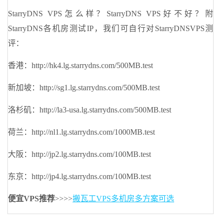
StarryDNS VPS怎么样？StarryDNS VPS好不好？附
StarryDNS各机房测试IP，我们可自行对StarryDNSVPS测
评：
香港：http://hk4.lg.starrydns.com/500MB.test
新加坡：http://sg1.lg.starrydns.com/500MB.test
洛杉矶：http://la3-usa.lg.starrydns.com/500MB.test
荷兰：http://nl1.lg.starrydns.com/1000MB.test
大阪：http://jp2.lg.starrydns.com/100MB.test
东京：http://jp4.lg.starrydns.com/100MB.test
便宜VPS推荐
>>>>
搬瓦工VPS多机房多方案可选