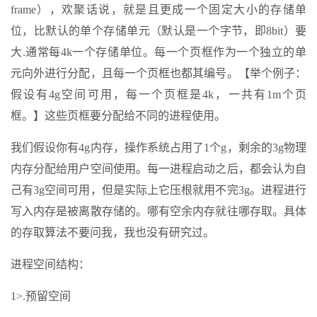
frame），欢聚话说，就是且更成一个固定大小的存储单
位，比默认的单个存储单元（默认是一个字节，即8bit）要
大.通常每4k一个存储单位。每一个页框作为一个独立的单
元向外进行分配，且每一个页框也都其编号。【举个例子：
假设有4g空间可用，每一个页框是4k，一共有1m个页
框。】这些页框要分配给不同的进程使用。
我们假设你有4g内存，操作系统占用了1个g，剩余的3g物理
内存分配给用户空间使用。每一进程启动之后，都会认为自
己有3g空间可用，但是实际上它压根就用不完3g。进程进行
写入内存是被离散存储的。哪有空余内存就往哪存取。具体
的存取算法不要问我，我也没有研究过。
进程空间结构：
1>.预留空间