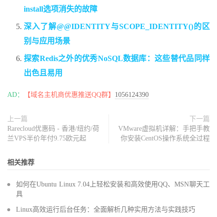
install选项消失的故障
深入了解@@IDENTITY与SCOPE_IDENTITY()的区
别与应用场景
探索Redis之外的优秀NoSQL数据库：这些替代品同样
出色且易用
AD：
【域名主机商优惠推送QQ群】
1056124390
上一篇
下一篇
Rarecloud优惠码 - 香港/纽约/荷
VMware虚拟机详解：手把手教
兰VPS半价年付9.75欧元起
你安装CentOS操作系统全过程
相关推荐
如何在Ubuntu Linux 7.04上轻松安装和高效使用QQ、MSN聊天工
具
Linux高效运行后台任务：全面解析几种实用方法与实践技巧