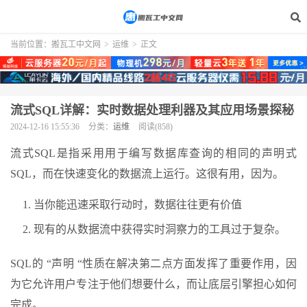
当前位置：
搬瓦工中文网
>
运维
>
正文
流式SQL详解：实时数据处理利器及其应用场景探秘
2024-12-16 15:55:36
分类：
运维
阅读(858)
流式SQL是指采用用于编写数据库查询的相同的声明式
SQL，而在快速变化的数据流上运行。这很有用，因为。
当你能迅速采取行动时，数据往往更有价值
现有的从数据流中获得实时洞察力的工具过于复杂。
SQL的 “声明 “性质在解决第二点方面发挥了重要作用，因
为它允许用户专注于他们想要什么，而让底层引擎担心如何
完成。