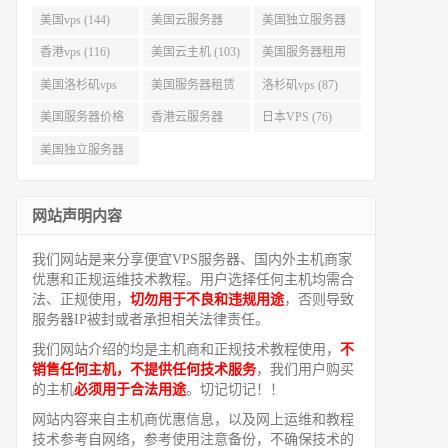
美国vps (144)
美国云服务器
美国独立服务器
(143)
(118)
香港vps (116)
美国云主机 (103)
美国服务器租用
(99)
美国洛杉矶vps
美国服务器租赁
洛杉矶vps (87)
(94)
(91)
美国服务器价格
香港云服务器
日本VPS (76)
(82)
(77)
美国独立服务器
租用 (68)
网站声明内容
我们网站是来分享便宜VPS服务器、国内外主机商家
优惠和正规运维技术教程。用户选择任何主机均需合
法、正规使用，
切勿用于不良和违规用途
，否则导致
服务器IP被封或者承担相关法律责任。
我们网站介绍的均是主机商和正规技术教程使用，
不
销售任何主机，不提供任何技术服务
，我们用户购买
的主机
必须用于合法用途
。切记切记！！
网站内容来自主机商优惠信息，以及网上运维和教程
技术参考自网络，参考使用注意备份，不确保技术的