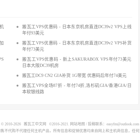
多机
搬瓦工VPS优惠码 - 日本东京机房直连DC39v2 VPS上线
年付93美元
元加
搬瓦工VPS优惠码 - 日本东京机房直连DC39v2 VPS补货
年付73美元
PS
搬瓦工VPS优惠码 - 新上SAKURABOX VPS年付73美元
日本大阪DC39机房
搬瓦工DC9 CN2 GIA补货 1G带宽 优惠码后年付74美元
户
搬瓦工VPS全场87折 - 年付74折,洛杉矶GIA/香港GIA/日
本软银线路
© 2010-2026
搬瓦工中文网
©2016-2021.
网站地图
/ 投稿联系：easyfm@outlook.com
销售不代购不代理任何主机产品，所有信息和促销优惠均来自网上和主机商信息，任何