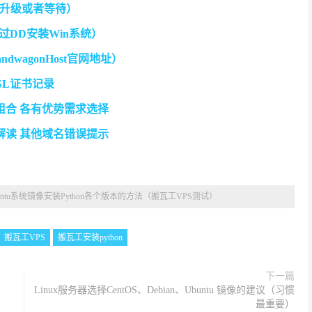
升级或者等待）
通过DD安装Win系统）
wagonHost官网地址）
 SSL证书记录
B组合 各有优势需求选择
思解读 其他域名错误提示
 Ubuntu系统镜像安装Python各个版本的方法（搬瓦工VPS测试）
搬瓦工VPS
搬瓦工安装python
下一篇
Linux服务器选择CentOS、Debian、Ubuntu 镜像的建议（习惯
最重要）