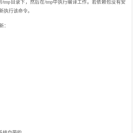
解压到/tmp目录下，然后在/tmp中执行编译工作。若依赖包没有安
新执行该命令。
新：
是系统自带的。