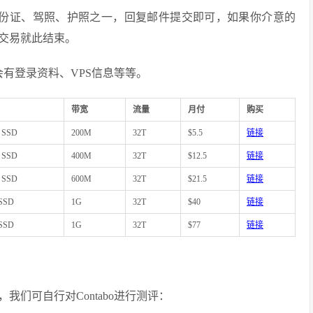
身份证、驾照、护照之一，回复邮件提交即可，如果你介意的
交易就此结束。
有登录资料、VPS信息等等。
带宽
流量
月付
购买
 SSD
200M
32T
$5.5
链接
 SSD
400M
32T
$12.5
链接
 SSD
600M
32T
$21.5
链接
 SSD
1G
32T
$40
链接
 SSD
1G
32T
$77
链接
试IP，我们可自行对Contabo进行测评：