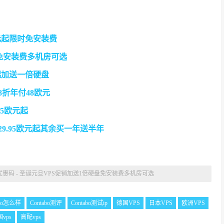
9美元起限时免安装费
部分免安装费多机房可选
美元起加送一倍硬盘
线8折年付48欧元
95欧元起
年付29.95欧元起其余买一年送半年
abo优惠码 - 圣诞元旦VPS促销加送1倍硬盘免安装费多机房可选
abo怎么样
Contabo测评
Contabo测试ip
德国VPS
日本VPS
欧洲VPS
vps
高配vps