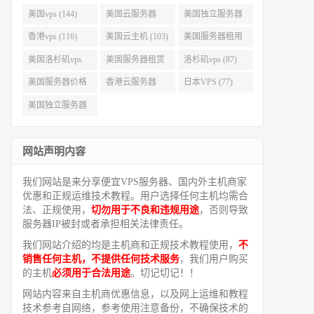
美国vps (144)
美国云服务器
美国独立服务器
(143)
(118)
香港vps (116)
美国云主机 (103)
美国服务器租用
(99)
美国洛杉矶vps
美国服务器租赁
洛杉矶vps (87)
(94)
(91)
美国服务器价格
香港云服务器
日本VPS (77)
(82)
(77)
美国独立服务器
租用 (68)
网站声明内容
我们网站是来分享便宜VPS服务器、国内外主机商家
优惠和正规运维技术教程。用户选择任何主机均需合
法、正规使用，
切勿用于不良和违规用途
，否则导致
服务器IP被封或者承担相关法律责任。
我们网站介绍的均是主机商和正规技术教程使用，
不
销售任何主机，不提供任何技术服务
，我们用户购买
的主机
必须用于合法用途
。切记切记！！
网站内容来自主机商优惠信息，以及网上运维和教程
技术参考自网络，参考使用注意备份，不确保技术的