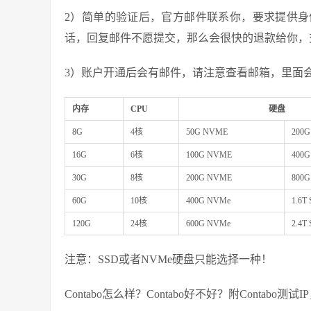
2）简单的验证后，官方邮件联系你，要求提供
话，回复邮件不愿提交，那么会很快的退款给你，
3）账户开通后会有邮件，请注意查看邮箱，里面会
内存
CPU
硬盘
8G
4核
50G NVME
200G
16G
6核
100G NVME
400G
30G
8核
200G NVME
800G
60G
10核
400G NVMe
1.6T
120G
24核
600G NVMe
2.4T
注意：SSD或者NVMe硬盘只能选择一种！
Contabo怎么样？Contabo好不好？附Contabo测