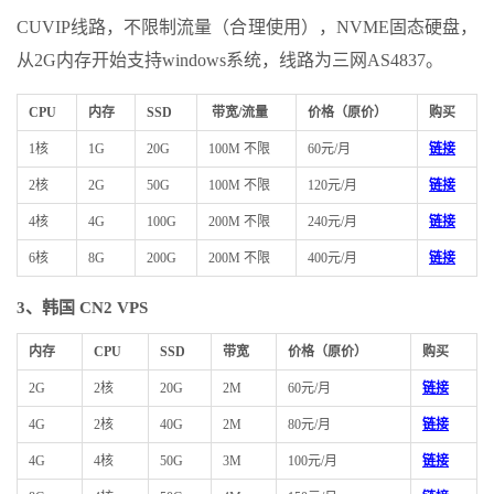
CUVIP线路，不限制流量（合理使用），NVME固态硬盘，
从2G内存开始支持windows系统，线路为三网AS4837。
CPU
内存
SSD
带宽/流量
价格（原价）
购买
1核
1G
20G
100M 不限
60元/月
链接
2核
2G
50G
100M 不限
120元/月
链接
4核
4G
100G
200M 不限
240元/月
链接
6核
8G
200G
200M 不限
400元/月
链接
3、韩国 CN2 VPS
内存
CPU
SSD
带宽
价格（原价）
购买
2G
2核
20G
2M
60元/月
链接
4G
2核
40G
2M
80元/月
链接
4G
4核
50G
3M
100元/月
链接