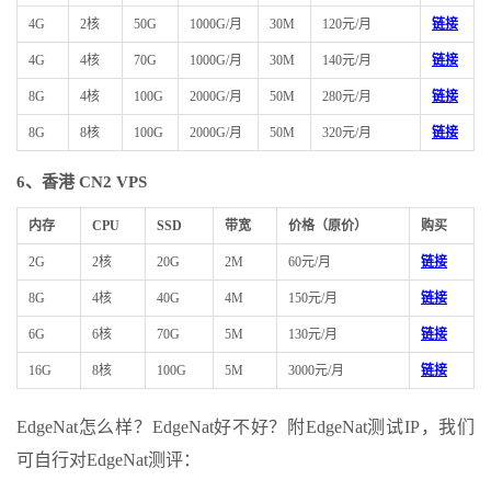
4G
2核
50G
1000G/月
30M
120元/月
链接
4G
4核
70G
1000G/月
30M
140元/月
链接
8G
4核
100G
2000G/月
50M
280元/月
链接
8G
8核
100G
2000G/月
50M
320元/月
链接
6、香港 CN2 VPS
内存
CPU
SSD
带宽
价格（原价）
购买
2G
2核
20G
2M
60元/月
链接
8G
4核
40G
4M
150元/月
链接
6G
6核
70G
5M
130元/月
链接
16G
8核
100G
5M
3000元/月
链接
EdgeNat怎么样？EdgeNat好不好？附EdgeNat测试IP，我们
可自行对EdgeNat测评：