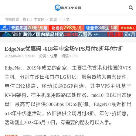
当前位置：
搬瓦工中文网
>
优惠
>
正文
EdgeNat优惠码 -618年中全场VPS月付8折年付7折
2023-06-01 07:28:16
分类：
优惠
阅读(1055)
EdgeNat，2019年成立的商家，主要提供香港和韩国的VPS
主机，分别在沙田和首尔LG机房，服务器均为自营硬件，
电信CN2线路，移动联通BGP直连，其中VPS主机基于
KVM架构，宿主机采用四路E5处理器、raid10+BBU固态硬
盘！最高可以提供500Gbps DDoS防御。EdgeNat最近推出
618年中优惠活动，依旧提供全场月付8折、年付7折优惠，
活动截止2023年6月10日，有需要的朋友可以入手。