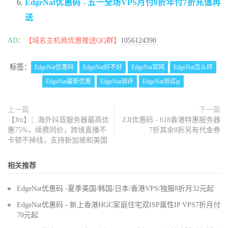
EdgeNat优惠码 - 五一全场VPS月付8折年付7折充值再
送
AD：
【域名主机商优惠推送QQ群】
1056124390
标签：
EdgeNat优惠码
EdgeNat好不好
EdgeNat官网
EdgeNat怎么样
EdgeNat最新优惠
EdgeNat测评
EdgeNat测试ip
上一篇
下一篇
【Jtti】：海外抖音服务器最高优
ZJI优惠码 - 618香港特惠服务器
惠75%，续费同价，跨境直播不
7折其余8折另有代金券
卡顿不掉线，支持新加坡和美国
相关推荐
EdgeNat优惠码 -夏季美国/韩国/日本/香港VPS/独服8折月32元起
EdgeNat优惠码 - 新上香港HGC家庭住宅双ISP属性IP VPS7折月付
70元起