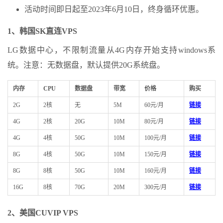
活动时间即日起至2023年6月10日，终身循环优惠。
1、韩国SK直连VPS
LG数据中心，不限制流量从4G内存开始支持windows系
统。注意：无数据盘，默认提供20G系统盘。
内存
CPU
数据盘
带宽
价格
购买
2G
2核
无
5M
60元/月
链接
4G
2核
20G
10M
80元/月
链接
4G
4核
50G
10M
100元/月
链接
8G
4核
50G
10M
150元/月
链接
8G
8核
50G
10M
160元/月
链接
16G
8核
70G
20M
300元/月
链接
2、美国CUVIP VPS