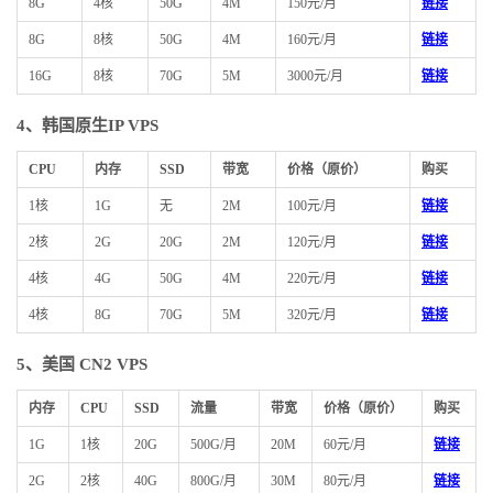
8G
4核
50G
4M
150元/月
链接
8G
8核
50G
4M
160元/月
链接
16G
8核
70G
5M
3000元/月
链接
4、
韩国原生IP VPS
CPU
内存
SSD
带宽
价格（原价）
购买
1核
1G
无
2M
100元/月
链接
2核
2G
20G
2M
120元/月
链接
4核
4G
50G
4M
220元/月
链接
4核
8G
70G
5M
320元/月
链接
5、美国 CN2 VPS
内存
CPU
SSD
流量
带宽
价格（原价）
购买
1G
1核
20G
500G/月
20M
60元/月
链接
2G
2核
40G
800G/月
30M
80元/月
链接