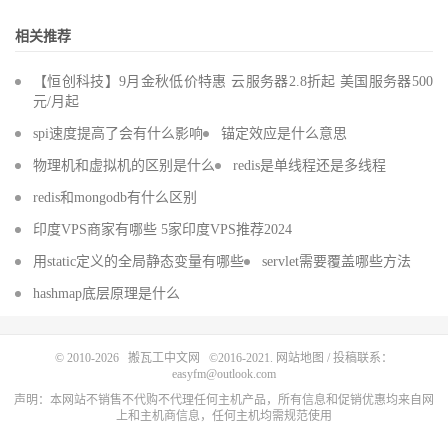
相关推荐
【恒创科技】9月金秋低价特惠 云服务器2.8折起 美国服务器500
元/月起
spi速度提高了会有什么影响
锚定效应是什么意思
物理机和虚拟机的区别是什么
redis是单线程还是多线程
redis和mongodb有什么区别
印度VPS商家有哪些 5家印度VPS推荐2024
用static定义的全局静态变量有哪些
servlet需要覆盖哪些方法
hashmap底层原理是什么
© 2010-2026
搬瓦工中文网
©2016-2021.
网站地图
/ 投稿联系：
easyfm@outlook.com
声明：本网站不销售不代购不代理任何主机产品，所有信息和促销优惠均来自网
上和主机商信息，任何主机均需规范使用