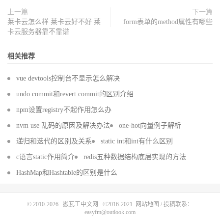
上一篇
下一篇
莱卡云怎么样 莱卡云好不好 莱
form表单的method属性有哪些
卡云服务器靠不靠谱
相关推荐
vue devtools控制台不显示怎么解决
undo commit和revert commit的区别介绍
npm设置registry不起作用怎么办
nvm use 乱码的原因及解决办法
one-hot向量例子解析
递归和迭代的区别及关系
static int和int有什么区别
c语言static作用简介
redis五种数据结构底层实现的方法
HashMap和Hashtable的区别是什么
© 2010-2026
搬瓦工中文网
©2016-2021.
网站地图
/ 投稿联系：
easyfm@outlook.com