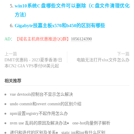
win10系统C盘哪些文件可以删除（C盘文件清理优化
方法）
Gigabyte技嘉主板x570和b450的区别有哪些
AD：
【域名主机商优惠推送QQ群】
1056124390
上一篇
下一篇
DMIT优惠码 - 2023夏季香港/日
电脑无法打开xlsx文件怎么办
本CN2 GIA VPS季付68美元起
相关推荐
vue devtools控制台不显示怎么解决
undo commit和revert commit的区别介绍
npm设置registry不起作用怎么办
nvm use 乱码的原因及解决办法
one-hot向量例子解析
递归和迭代的区别及关系
static int和int有什么区别