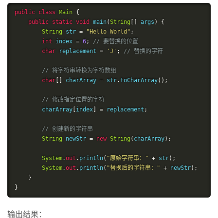
public
class
Main
{
public
static
void
 main
(
String
[]
 args
)
{
String
 str 
=
"Hello World"
;
int
 index 
=
6
;
// 要替换的位置
char
 replacement 
=
'J'
;
// 替换的字符
// 将字符串转换为字符数组
char
[]
 charArray 
=
 str
.
toCharArray
();
// 修改指定位置的字符
        charArray
[
index
]
=
 replacement
;
// 创建新的字符串
String
 newStr 
=
new
String
(
charArray
);
System
.
out
.
println
(
"原始字符串："
+
 str
);
System
.
out
.
println
(
"替换后的字符串："
+
 newStr
);
}
}
输出结果：