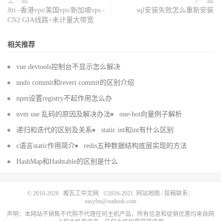
上一篇
下一篇
Jtti -香港vps/美国vps/新加坡vps -
sql安装失败怎么重新安装
CN2 GIA线路+未计量大带宽
相关推荐
vue devtools控制台不显示怎么解决
undo commit和revert commit的区别介绍
npm设置registry不起作用怎么办
nvm use 乱码的原因及解决办法
one-hot向量例子解析
递归和迭代的区别及关系
static int和int有什么区别
c语言static作用简介
redis五种数据结构底层实现的方法
HashMap和Hashtable的区别是什么
© 2010-2026
搬瓦工中文网
©2016-2021.
网站地图
/ 投稿联系：
easyfm@outlook.com
声明：本网站不销售不代购不代理任何主机产品，所有信息和促销优惠均来自网