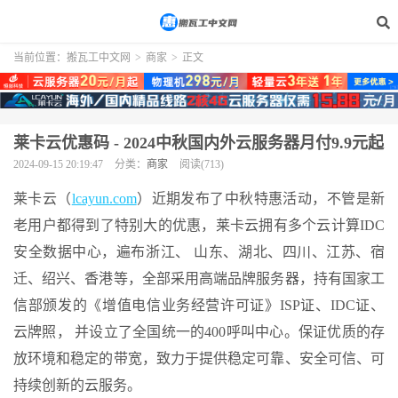
当前位置：
搬瓦工中文网
>
商家
>
正文
莱卡云优惠码 - 2024中秋国内外云服务器月付9.9元起
2024-09-15 20:19:47
分类：
商家
阅读(713)
莱卡云（
lcayun.com
）近期发布了中秋特惠活动，不管是新
老用户都得到了特别大的优惠，莱卡云拥有多个云计算IDC
安全数据中心，遍布浙江、 山东、湖北、四川、江苏、宿
迁、绍兴、香港等，全部采用高端品牌服务器，持有国家工
信部颁发的《增值电信业务经营许可证》ISP证、IDC证、
云牌照， 并设立了全国统一的400呼叫中心。保证优质的存
放环境和稳定的带宽，致力于提供稳定可靠、安全可信、可
持续创新的云服务。