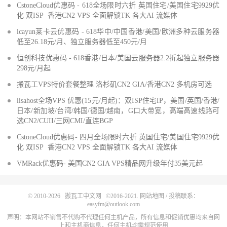
CstoneCloud优惠码 - 618全场限时六折 英国住宅/美国住宅9929优
化 双ISP 香港CN2 VPS 全面解锁TK 各大AI 流媒体
lcayun莱卡云优惠码 - 618华中/中国香港/美国/欧洲多种云服务器
低至26.18元/月、独立服务器低至450元/月
恒创科技优惠码 - 618香港/日本/美国云服务器2.2折起独立服务器
298元/月起
搬瓦工VPS特价套餐整理 洛杉矶CN2 GIA/香港CN2 多机房可选
lisahost全场VPS 优惠(15元/月起)：双ISP住宅IP，美国/英国/香港/
日本/新加坡/台湾/韩国/德国/越南，G口大带宽，高端高速线路可
选CN2/CUII/三网CMI/直连BGP
CstoneCloud优惠码- 四月全场限时六折 英国住宅/美国住宅9929优
化 双ISP 香港CN2 VPS 全面解锁TK 各大AI 流媒体
VMRack优惠码- 美国CN2 GIA VPS精品网升级年付35美元起
© 2010-2026
搬瓦工中文网
©2016-2021.
网站地图
/ 投稿联系：
easyfm@outlook.com
声明：本网站不销售不代购不代理任何主机产品，所有信息和促销优惠均来自网
上和主机商信息，任何主机均需规范使用