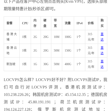
以下产品在客户中心左侧点击购买[Kvm VPS]，选择头部限
期限量特惠计划(秒杀区)即可。
内
硬
带
购
套餐
CPU
流量
IPv4
价格
存
盘
宽
买
香港大
315
直
1核
2G
20G
10M
100G
1个
埔
元/年
达
香港云
315
直
1核
2G
20G
50M
150G
1个
地
元/年
达
315
直
新加坡
1核
1G
30G
50M
400G
1个
元/年
达
LOCVPS怎么样？LOCVPS好不好？附LOCVPS测试IP，我
们可自行对LOCVPS评测，香港机房测试IP：
103.238.226.26；韩国机房测试IP：45.154.12.35 ；德国机房
测试IP：45.80.191.191 ；荷兰机房测试IP：
194.124.227.128；俄罗斯机房测试地址：