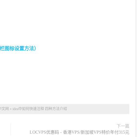
任务栏图标设置方法）
中文网
»
idea中如何快速注释 四种方法介绍
下一篇
LOCVPS优惠码 - 香港VPS/新加坡VPS特价年付315元