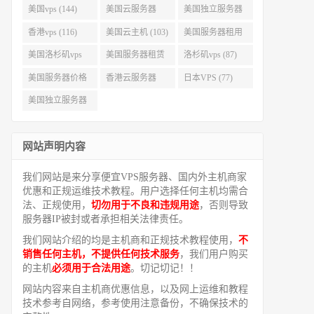
美国vps (144)
美国云服务器
美国独立服务器
(143)
(118)
香港vps (116)
美国云主机 (103)
美国服务器租用
(99)
美国洛杉矶vps
美国服务器租赁
洛杉矶vps (87)
(94)
(91)
美国服务器价格
香港云服务器
日本VPS (77)
(82)
(77)
美国独立服务器
租用 (68)
网站声明内容
我们网站是来分享便宜VPS服务器、国内外主机商家
优惠和正规运维技术教程。用户选择任何主机均需合
法、正规使用，
切勿用于不良和违规用途
，否则导致
服务器IP被封或者承担相关法律责任。
我们网站介绍的均是主机商和正规技术教程使用，
不
销售任何主机，不提供任何技术服务
，我们用户购买
的主机
必须用于合法用途
。切记切记！！
网站内容来自主机商优惠信息，以及网上运维和教程
技术参考自网络，参考使用注意备份，不确保技术的