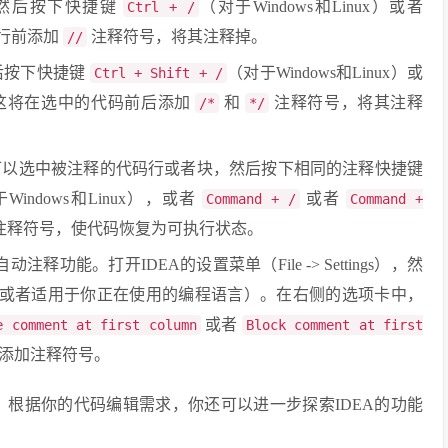
然后按下快捷键
（对于Windows和Linux）或者
Ctrl + /
的行前添加
注释符号，将其注释掉。
//
后按下快捷键
（对于Windows和Linux）或
Ctrl + Shift + /
。这将在选中的代码前后添加
和
注释符号，将其注释
/*
*/
可以选中被注释的代码行或者块，然后按下相同的注释快捷键
Windows和Linux），或者
或者
Command + /
Command +
的注释符号，使代码恢复为可执行状态。
功能。打开IDEA的设置菜单（File -> Settings），然
或者适用于你正在使用的编程语言）。在右侧的选项卡中，
或者
e comment at first column
Block comment at first
动添加注释符号。
用方法。根据你的代码编辑需求，你还可以进一步探索IDEA的功能