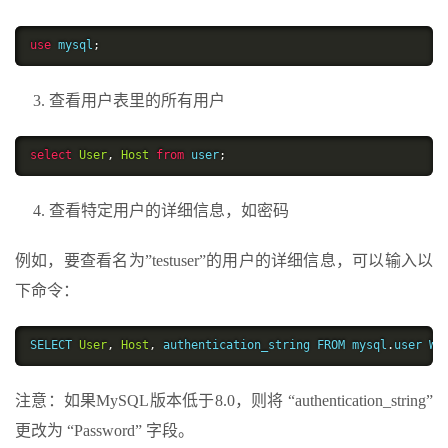
use
 mysql
;
查看用户表里的所有用户
select
User
,
Host
from
 user
;
查看特定用户的详细信息，如密码
例如，要查看名为”testuser”的用户的详细信息，可以输入以
下命令：
SELECT 
User
,
Host
,
 authentication_string FROM mysql
.
user WH
注意：如果MySQL版本低于8.0，则将 “authentication_string”
更改为 “Password” 字段。