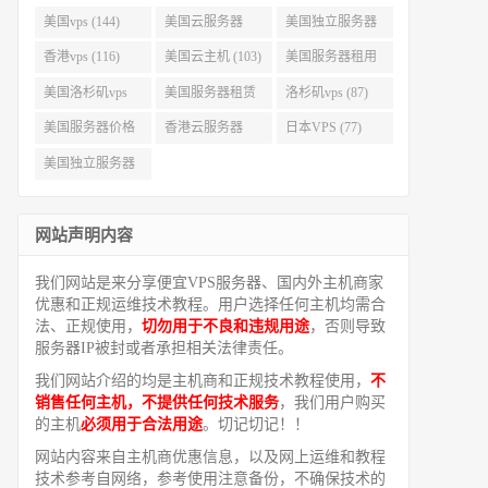
美国vps (144)
美国云服务器
美国独立服务器
(143)
(118)
香港vps (116)
美国云主机 (103)
美国服务器租用
(99)
美国洛杉矶vps
美国服务器租赁
洛杉矶vps (87)
(94)
(91)
美国服务器价格
香港云服务器
日本VPS (77)
(82)
(77)
美国独立服务器
租用 (68)
网站声明内容
我们网站是来分享便宜VPS服务器、国内外主机商家
优惠和正规运维技术教程。用户选择任何主机均需合
法、正规使用，
切勿用于不良和违规用途
，否则导致
服务器IP被封或者承担相关法律责任。
我们网站介绍的均是主机商和正规技术教程使用，
不
销售任何主机，不提供任何技术服务
，我们用户购买
的主机
必须用于合法用途
。切记切记！！
网站内容来自主机商优惠信息，以及网上运维和教程
技术参考自网络，参考使用注意备份，不确保技术的