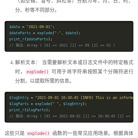
（如空格、冒号、斜杠等）分割为年、月、日、时、
分、秒等不同部分。
$date 
=
"2021-09-01"
;
$dateParts 
=
 explode
(
"-"
,
 $date
);
print_r
(
$dateParts
);
// 输出：Array ( [0] => 2021 [1] => 09 [2] => 01 )
解析文本： 当需要解析文本或日志文件中的特定格式
时，
可用于将字符串按照某个分隔符进行
explode()
分割，以提取所需的信息。
$logEntry 
=
"2021-09-01 10:30:45 [INFO] This is an informat
$logParts 
=
 explode
(
" "
,
 $logEntry
);
print_r
(
$logParts
);
// 输出：Array ( [0] => 2021-09-01 [1] => 10:30:45 [2] => [IN
这些只是
函数的一些常见应用场景。根据具体
explode()