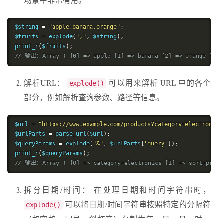
场景中非常有用。
$string 
=
"apple,banana,orange"
;
$fruits 
=
 explode
(
","
,
 $string
);
print_r
(
$fruits
);
// 输出：Array ( [0] => apple [1] => banana [2] => orange )
解析URL：
可以用来解析 URL 中的各个
explode()
部分，例如解析查询参数、路径等信息。
$url 
=
"https://www.example.com/products?category=electroni
$urlParts 
=
 parse_url
(
$url
);
$queryParams 
=
 explode
(
"&"
,
 $urlParts
[
'query'
]);
print_r
(
$queryParams
);
// 输出：Array ( [0] => category=electronics [1] => sort=pri
拆分日期/时间： 在处理日期和时间字符串时，
可以将日期/时间字符串按照特定的分隔符
explode()