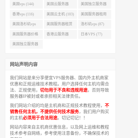
美国vps (144)
美国云服务器
美国独立服务器
(143)
(118)
香港vps (116)
美国云主机 (103)
美国服务器租用
(99)
美国洛杉矶vps
美国服务器租赁
洛杉矶vps (87)
(94)
(91)
美国服务器价格
香港云服务器
日本VPS (77)
(82)
(77)
美国独立服务器
租用 (68)
网站声明内容
我们网站是来分享便宜VPS服务器、国内外主机商家
优惠和正规运维技术教程。用户选择任何主机均需合
法、正规使用，
切勿用于不良和违规用途
，否则导致
服务器IP被封或者承担相关法律责任。
我们网站介绍的均是主机商和正规技术教程使用，
不
销售任何主机，不提供任何技术服务
，我们用户购买
的主机
必须用于合法用途
。切记切记！！
网站内容来自主机商优惠信息，以及网上运维和教程
技术参考自网络，参考使用注意备份，不确保技术的