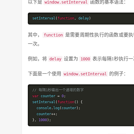
以下是
函数的基本语法：
window.setInterval
setInterval
(
function
,
 delay
)
其中，
是需要周期性执行的函数或要执
function
一次。
例如，将
设置为
表示每隔1秒执行一
delay
1000
下面是一个使用
的例子：
window.setInterval
// 每隔1秒输出一个递增的数字
var
 counter 
=
0
;
setInterval
(
function
()
{
  console
.
log
(
counter
);
  counter
++;
},
1000
);