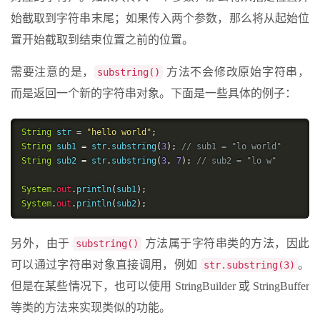
始截取到字符串末尾；如果传入两个参数，那么将从起始位
置开始截取到结束位置之前的位置。
需要注意的是，
方法不会修改原始字符串，
substring()
而是返回一个新的字符串对象。下面是一些具体的例子：
String
 str 
=
"hello world"
;
String
 sub1 
=
 str
.
substring
(
3
);
// sub1 = "lo world"
String
 sub2 
=
 str
.
substring
(
3
,
7
);
// sub2 = "lo w"
System
.
out
.
println
(
sub1
);
System
.
out
.
println
(
sub2
);
另外，由于
方法属于字符串类的方法，因此
substring()
可以通过字符串对象直接调用，例如
。
str.substring(3)
但是在某些情况下，也可以使用 StringBuilder 或 StringBuffer
等类的方法来实现类似的功能。