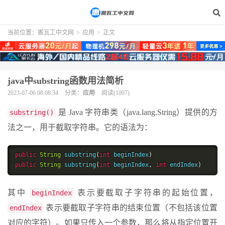
当前位置：
搬瓦工中文网
>
应用
>
正文
java中substring函数用法简析
2023-07-06 08:08:34
分类：
应用
阅读(1007)
是 Java 字符串类（java.lang.String）提供的方
substring()
法之一，用于截取字符串。它的语法为：
public
String
 substring
(
int
 beginIndex
)
public
String
 substring
(
int
 beginIndex
,
int
 endIndex
)
其中
表示要截取子字符串的起始位置，
beginIndex
表示要截取子字符串的结束位置（不包括该位置
endIndex
对应的字符）。如果只传入一个参数，那么将从指定位置开