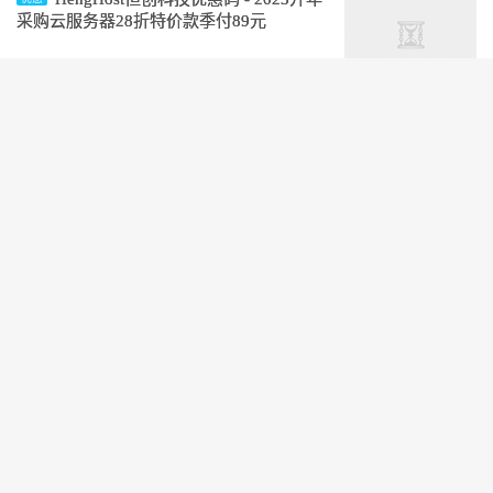
采购云服务器28折特价款季付89元
阅读(2163)
HengHost恒创科技优惠码 - 新年云服
优惠
务器28折物理机6折再抽奖
阅读(932)
HengHost恒创科技优惠码 - 双十一云
优惠
服务器28折物理机6折再抽奖
阅读(1266)
HengHost恒创科技优惠码-云服务器全
优惠
部3折起月付26元
阅读(1236)
© 2010-2026
搬瓦工中文网
©2016-2021.
网站地图
/ 投稿联系：